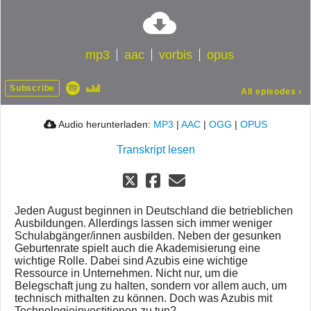
mp3
aac
vorbis
opus
Subscribe
All episodes
›
Audio herunterladen:
MP3
|
AAC
|
OGG
|
OPUS
Transkript lesen
Jeden August beginnen in Deutschland die betrieblichen
Ausbildungen. Allerdings lassen sich immer weniger
Schulabgänger/innen ausbilden. Neben der gesunken
Geburtenrate spielt auch die Akademisierung eine
wichtige Rolle. Dabei sind Azubis eine wichtige
Ressource in Unternehmen. Nicht nur, um die
Belegschaft jung zu halten, sondern vor allem auch, um
technisch mithalten zu können. Doch was Azubis mit
Technologieinvestitionen zu tun?