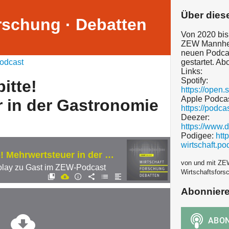
Über dies
orschung · Debatten
Von 2020 bis
ZEW Mannhei
neuen Podcas
odcast
gestartet. Ab
Links:
Spotify:
itte!
https://open
Apple Podcas
 in der Gastronomie
https://podc
Deezer:
https://www
Podigee:
htt
wirtschaft.po
Die Rechnung bitte! Mehrwertsteuer in der Gastronomie
von und mit ZEW
colay zu Gast im ZEW-Podcast
Wirtschaftsfors
Abonnier