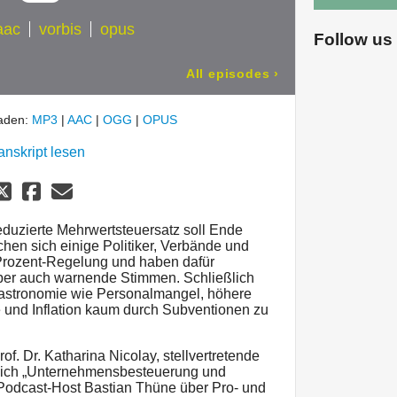
aac
vorbis
opus
Follow us
All episodes
›
laden:
MP3
|
AAC
|
OGG
|
OPUS
anskript lesen
reduzierte Mehrwertsteuersatz soll Ende
hen sich einige Politiker, Verbände und
-Prozent-Regelung und haben dafür
ber auch warnende Stimmen. Schließlich
Gastronomie wie Personalmangel, höhere
 und Inflation kaum durch Subventionen zu
f. Dr. Katharina Nicolay, stellvertretende
eich „Unternehmensbesteuerung und
t Podcast-Host Bastian Thüne über Pro- und