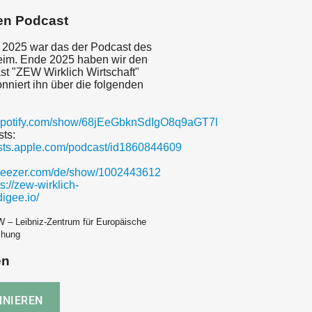
en Podcast
 2025 war das der Podcast des
m. Ende 2025 haben wir den
t "ZEW Wirklich Wirtschaft"
onniert ihn über die folgenden
.spotify.com/show/68jEeGbknSdIgO8q9aGT7l
ts:
asts.apple.com/podcast/id1860844609
.deezer.com/de/show/1002443612
ps://zew-wirklich-
digee.io/
 – Leibniz-Zentrum für Europäische
chung
en